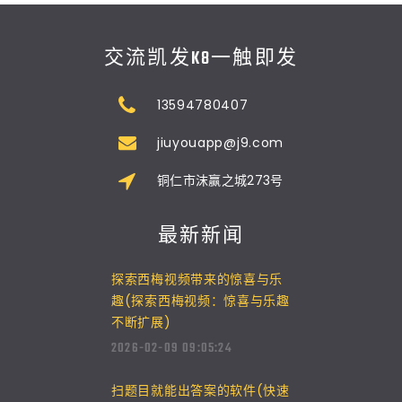
交流凯发K8一触即发
13594780407
jiuyouapp@j9.com
铜仁市沫赢之城273号
最新新闻
探索西梅视频带来的惊喜与乐
趣(探索西梅视频：惊喜与乐趣
不断扩展)
2026-02-09 09:05:24
扫题目就能出答案的软件(快速