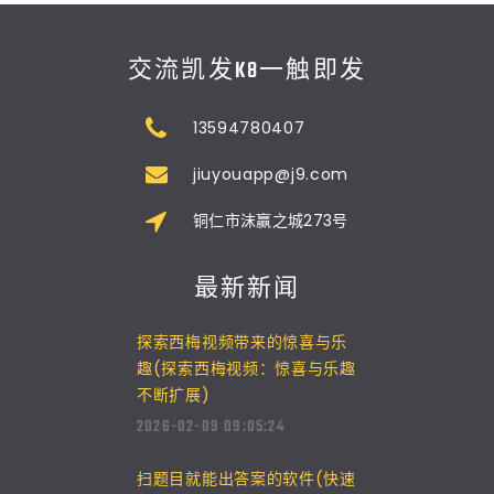
交流凯发K8一触即发
13594780407
jiuyouapp@j9.com
铜仁市沫赢之城273号
最新新闻
探索西梅视频带来的惊喜与乐
趣(探索西梅视频：惊喜与乐趣
不断扩展)
2026-02-09 09:05:24
扫题目就能出答案的软件(快速