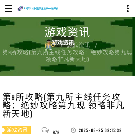
游戏资讯
首页
游戏资讯
第9所攻略(第九所主线任务攻略：绝妙攻略第九现
领略非凡新天地)
第9所攻略(第九所主线任务攻
略：绝妙攻略第九现 领略非凡
新天地)
2025-06-25 09:15:39
游戏资讯
676