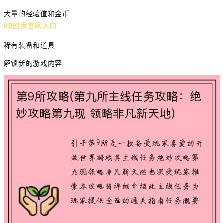
大量的经验值和金币
k8凯发官网入口
稀有装备和道具
解锁新的游戏内容