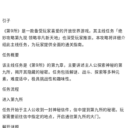
引子
《第9所》是一款备受玩家喜爱的开放世界游戏，其主线任务「绝
妙攻略第九现 领略非凡新天地」也深受玩家推崇。本攻略将详细介
绍此主线任务，为玩家提供全面的通关指南。
任务概要
该主线任务是《第9所》的第九章，主要讲述主人公探索神秘的第
九所，揭开其隐藏的秘密。任务包括解谜、战斗、探索等多种元
素，难度适中，极具挑战性和趣味性。
任务流程
进入第九所
任务开始于主人公收到一封神秘信件，信中提到第九所的秘密。玩
家需要前往信中指定的地点，开启通往第九所的大门。
解开谜题