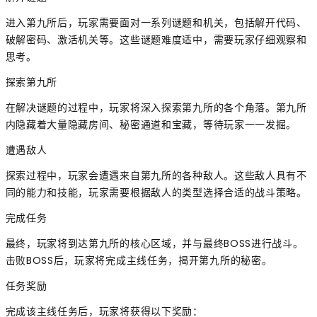
进入第九所后，玩家需要面对一系列谜题和机关，包括解开代码、
破解密码、激活机关等。这些谜题难度适中，需要玩家仔细观察和
思考。
探索第九所
在解决谜题的过程中，玩家将深入探索第九所的各个角落。第九所
内隐藏着大量隐藏房间、秘密通道和宝藏，等待玩家一一发掘。
遭遇敌人
探索过程中，玩家会遭遇来自第九所的各种敌人。这些敌人具有不
同的能力和技能，玩家需要根据敌人的类型选择合适的战斗策略。
完成任务
最终，玩家将到达第九所的核心区域，并与最终BOSS进行战斗。
击败BOSS后，玩家将完成主线任务，揭开第九所的秘密。
任务奖励
完成该主线任务后，玩家将获得以下奖励：