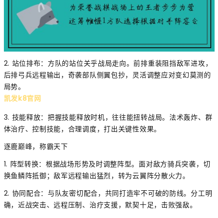
2. 站位排布：方队的站位关乎战局走向。前排重装阻挡敌军进攻，
后排弓兵远程输出，奇袭部队侧翼包抄，灵活调整应对变幻莫测的
局势。
凯发k8官网
3. 技能释放：把握技能释放时机，往往能扭转战局。法术轰炸、群
体治疗、控制技能，合理调度，打出关键性效果。
逐鹿巅峰，称霸天下
1. 阵型转换：根据战场形势及时调整阵型。面对敌方骑兵突袭，切
换鱼鳞阵抵御；敌军远程输出猛烈，转为云翼阵分散火力。
2. 协同配合：与队友密切配合，共同打造牢不可破的防线。分工明
确，近战突击、远程压制、治疗支援，默契十足，击败强敌。